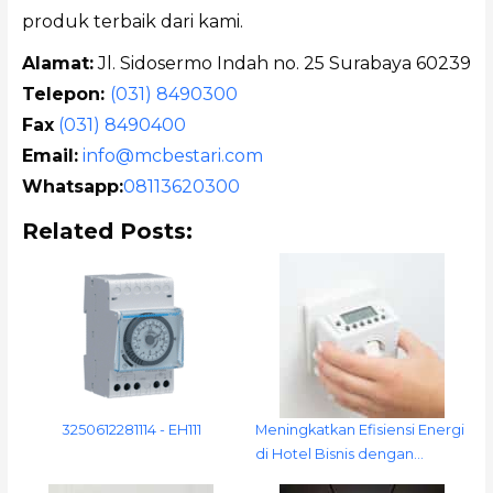
produk terbaik dari kami.
Alamat:
Jl. Sidosermo Indah no. 25 Surabaya 60239
Telepon:
(031) 8490300
Fax
(031) 8490400
Email:
info@mcbestari.com
Whatsapp:
08113620300
Related Posts:
3250612281114 - EH111
Meningkatkan Efisiensi Energi
di Hotel Bisnis dengan…