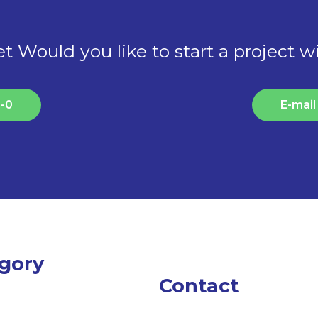
t Would you like to start a project w
0-0
E-mai
gory
Contact