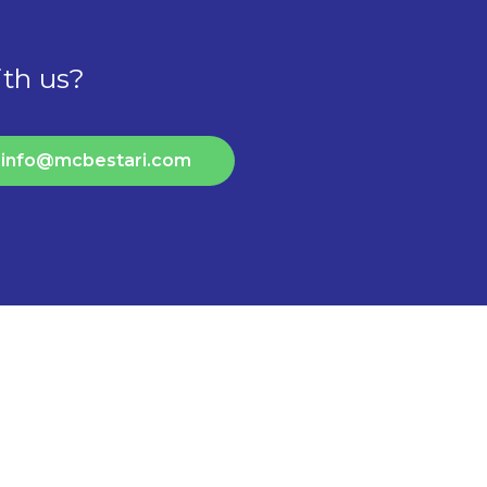
ith us?
l info@mcbestari.com