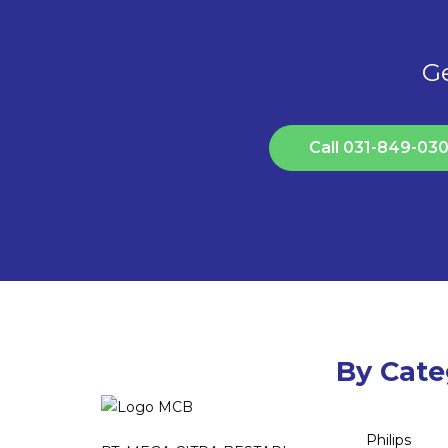
Ge
Call 031-849-03
By Cate
Philips