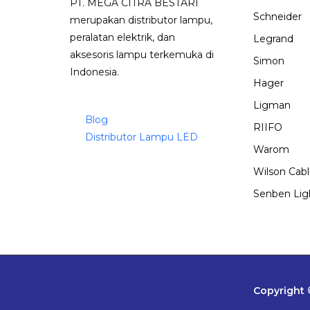
PT. MEGA CITRA BESTARI
Schneider
merupakan distributor lampu,
peralatan elektrik, dan
Legrand
aksesoris lampu terkemuka di
Simon
Indonesia.
Hager
Ligman
Blog
RIIFO
Distributor Lampu LED
Warom
Wilson Cab
Senben Lig
Copyright 