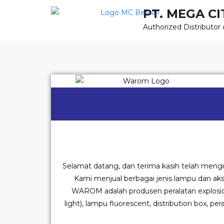
Skip
PT. MEGA CI
to
Authorized Distributor 
content
Selamat datang, dan terima kasih telah mengu
Kami menjual berbagai jenis lampu dan akse
WAROM adalah produsen peralatan explosio
light), lampu fluorescent, distribution box, pe