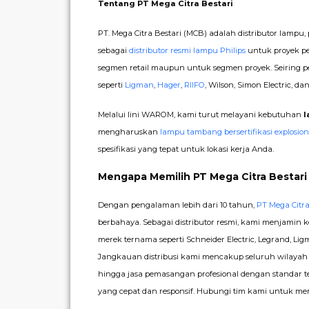
Tentang PT Mega Citra Bestari
PT. Mega Citra Bestari (MCB) adalah distributor lampu,
sebagai
distributor resmi lampu Philips
untuk proyek p
segmen retail maupun untuk segmen proyek. Seiring 
seperti
Ligman
,
Hager
,
RIIFO
, Wilson, Simon Electric, da
Melalui lini WAROM, kami turut melayani kebutuhan
l
mengharuskan
lampu tambang bersertifikasi explosion
spesifikasi yang tepat untuk lokasi kerja Anda.
Mengapa Memilih PT Mega Citra Bestar
Dengan pengalaman lebih dari 10 tahun,
PT Mega Citra
berbahaya. Sebagai distributor resmi, kami menjamin k
merek ternama seperti Schneider Electric, Legrand, Lig
Jangkauan distribusi kami mencakup seluruh wilayah In
hingga jasa pemasangan profesional dengan standa
yang cepat dan responsif. Hubungi tim kami untuk m