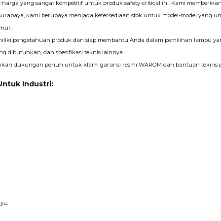
harga yang sangat kompetitif untuk produk safety-critical ini. Kami memberikan
 Surabaya, kami berupaya menjaga ketersediaan stok untuk model-model yang
mur.
liki pengetahuan produk dan siap membantu Anda dalam pemilihan lampu yang t
ang dibutuhkan, dan spesifikasi teknis lainnya.
kan dukungan penuh untuk klaim garansi resmi WAROM dan bantuan teknis p
ntuk Industri:
ya.