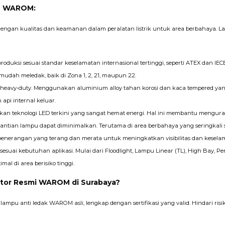
ED WAROM:
ngan kualitas dan keamanan dalam peralatan listrik untuk area berbahaya. 
roduksi sesuai standar keselamatan internasional tertinggi, seperti ATEX dan IE
udah meledak, baik di Zona 1, 2, 21, maupun 22.
heavy-duty. Menggunakan aluminium alloy tahan korosi dan kaca tempered 
api internal keluar.
n teknologi LED terkini yang sangat hemat energi. Hal ini membantu mengura
tian lampu dapat diminimalkan. Terutama di area berbahaya yang seringkali su
nerangan yang terang dan merata untuk meningkatkan visibilitas dan keselam
esuai kebutuhan aplikasi. Mulai dari Floodlight, Lampu Linear (TL), High Bay, 
l di area berisiko tinggi.
utor Resmi WAROM di Surabaya?
ampu anti ledak WAROM asli, lengkap dengan sertifikasi yang valid. Hindari 