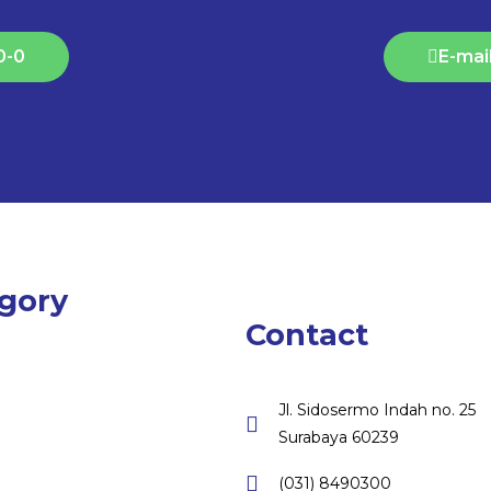
0-0
E-mai
gory
Contact
Jl. Sidosermo Indah no. 25
Surabaya 60239
(031) 8490300