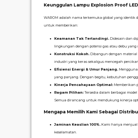
Keunggulan Lampu Explosion Proof L
WAROM adalah nama terkemuka global yang identik de
untuk memberikan:
Keamanan Tak Tertandingi.
Didesain dan dip
lingkungan dengan potensi gas atau debu yang m
Konstruksi Kokoh.
Dibangun dengan material 
industri yang keras sekaligus mencegah percikan 
Efisiensi Energi & Umur Panjang.
Menggunaka
yang panjang. Dengan begitu, kebutuhan penggan
Kinerja Pencahayaan Optimal:
Memberikan pe
Ragam Pilihan:
Tersedia dalam berbagai model s
Semua dirancang untuk mendukung kinerja optima
Mengapa Memilih Kami Sebagai Distrib
Jaminan Keaslian 100%.
Kami hanya menjual l
keselamatan.