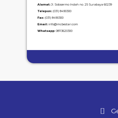
Alamat:
Jl. Sidosermo Indah no. 25 Surabaya 60239
Telepon:
(031) 8490300
Fax:
(031) 8490300
Email:
info@mcbestari.com
Whatsapp
: 08113620300
Ge