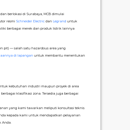
8 dan berlokasi di Surabaya, MCB dimulai
utor resmi
Schneider Electric
dan
Legrand
untuk
i berbagai merek dan produk listrik lainnya
pit) — salah satu hazardous area yang
naannya di lapangan
untuk membantu menentukan
ntuk kebutuhan industri maupun proyek di area
erbagai klasifikasi zona. Tersedia juga berbagai
yanan yang kami tawarkan meliputi konsultasi teknis
 Anda kepada kami untuk mendapatkan pelayanan
k Anda.