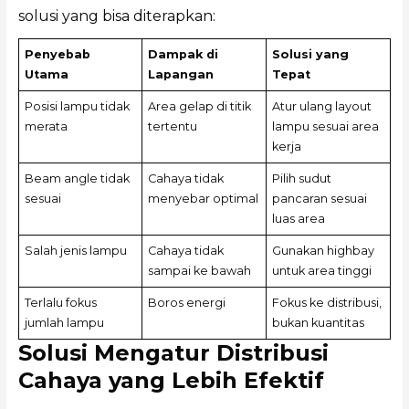
solusi yang bisa diterapkan:
Penyebab
Dampak di
Solusi yang
Utama
Lapangan
Tepat
Posisi lampu tidak
Area gelap di titik
Atur ulang layout
merata
tertentu
lampu sesuai area
kerja
Beam angle tidak
Cahaya tidak
Pilih sudut
sesuai
menyebar optimal
pancaran sesuai
luas area
Salah jenis lampu
Cahaya tidak
Gunakan highbay
sampai ke bawah
untuk area tinggi
Terlalu fokus
Boros energi
Fokus ke distribusi,
jumlah lampu
bukan kuantitas
Solusi Mengatur Distribusi
Cahaya yang Lebih Efektif