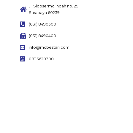
Jl. Sidosermo Indah no. 25
Surabaya 60239
(031) 8490300
(031) 8490400
info@mcbestari.com
08113620300