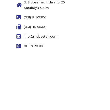
Jl. Sidosermo Indah no. 25
Surabaya 60239
(031) 8490300
(031) 8490400
info@mcbestari.com
08113620300