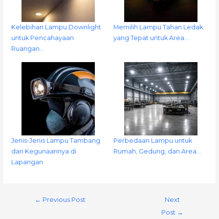
Kelebihan Lampu Downlight
Memilih Lampu Tahan Ledak
untuk Pencahayaan
yang Tepat untuk Area…
Ruangan…
Jenis-Jenis Lampu Tambang
Perbedaan Lampu untuk
dan Kegunaannya di
Rumah, Gedung, dan Area…
Lapangan
←
Previous Post
Next
Post
→