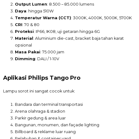
Output Lumen
: 8.500 – 85.000 lumens
Daya
: hingga 510W
Temperatur Warna (CCT)
: 3000K, 4000K, 5000K, 5700K
CRI
: 70 & 80
Proteksi
: IP66, IK08, uji getaran hingga 6G
Material
: Aluminium die-cast, bracket baja tahan karat
opsional
Masa Pakai
: 75.000 jam
Dimming
: DALI / 1-10V
Aplikasi Philips Tango Pro
Lampu sorot ini sangat cocok untuk:
Bandara dan terminal transportasi
Arena olahraga & stadion
Parkir gedung & area luar
Bangunan, monumen, dan façade lighting
Billboard & reklame luar ruang
Pelabuhan & container yard