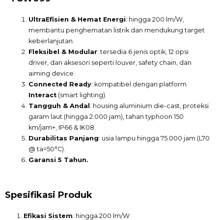
UltraEfisien & Hemat Energi
: hingga 200 lm/W,
membantu penghematan listrik dan mendukung target
keberlanjutan.
Fleksibel & Modular
: tersedia 6 jenis optik, 12 opsi
driver, dan aksesori seperti louver, safety chain, dan
aiming device.
Connected Ready
: kompatibel dengan platform
Interact
(smart lighting).
Tangguh & Andal
: housing aluminium die-cast, proteksi
garam laut (hingga 2.000 jam), tahan typhoon 150
km/jam+, IP66 & IK08.
Durabilitas Panjang
: usia lampu hingga 75.000 jam (L70
@ ta=50°C).
Garansi 5 Tahun.
Spesifikasi Produk
Efikasi Sistem
: hingga 200 lm/W