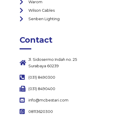
Warom
Wilson Cables
Senben Lighting
Contact
Jl. Sidosermo Indah no. 25
Surabaya 60239
(031) 8490300
(031) 8490400
info@mcbestari.com
08113620300