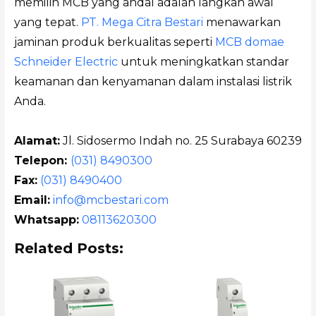
memilih MCB yang andal adalah langkah awal
yang tepat.
PT. Mega Citra Bestari
menawarkan
jaminan produk berkualitas seperti
MCB domae
Schneider Electric
untuk meningkatkan standar
keamanan dan kenyamanan dalam instalasi listrik
Anda.
Alamat:
Jl. Sidosermo Indah no. 25 Surabaya 60239
Telepon:
(031) 8490300
Fax:
(031) 8490400
Email:
info@mcbestari.com
Whatsapp:
08113620300
Related Posts: