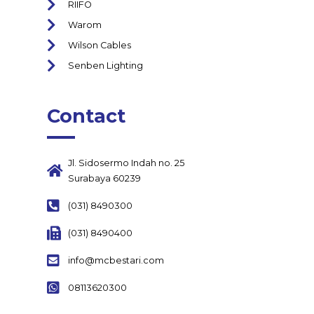
RIIFO
Warom
Wilson Cables
Senben Lighting
Contact
Jl. Sidosermo Indah no. 25
Surabaya 60239
(031) 8490300
(031) 8490400
info@mcbestari.com
08113620300