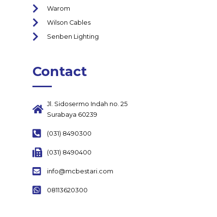
Warom
Wilson Cables
Senben Lighting
Contact
Jl. Sidosermo Indah no. 25
Surabaya 60239
(031) 8490300
(031) 8490400
info@mcbestari.com
08113620300