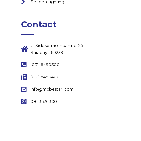
Senben Lighting
Contact
Jl. Sidosermo Indah no. 25
Surabaya 60239
(031) 8490300
(031) 8490400
info@mcbestari.com
08113620300