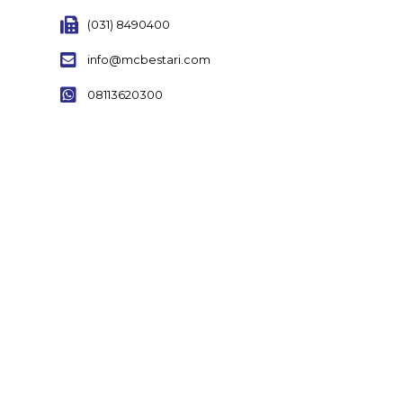
(031) 8490400
info@mcbestari.com
08113620300