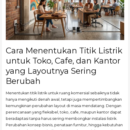
untuk
Toko,
Cafe,
dan
Kantor
yang
Layoutnya
Cara Menentukan Titik Listrik
Sering
Berubah
untuk Toko, Cafe, dan Kantor
yang Layoutnya Sering
Berubah
Menentukan titik listrik untuk ruang komersial sebaiknya tidak
hanya mengikuti denah awal, tetapi juga mempertimbangkan
kemungkinan perubahan layout di masa mendatang. Dengan
perencanaan yang fleksibel, toko, cafe, maupun kantor dapat
beradaptasi tanpa harus sering membongkar instalasi listrik.
Perubahan konsep bisnis, penataan furnitur, hingga kebutuhan