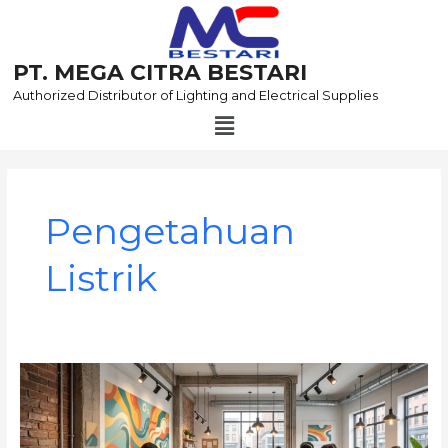
Skip
to
content
PT. MEGA CITRA BESTARI
Authorized Distributor of Lighting and Electrical Supplies
Menu
Post
pagination
Pengetahuan
Listrik
Cara
Menentukan
Titik
Listrik