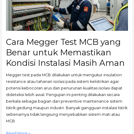
yang
Benar
untuk
Memastikan
Kondisi
Instalasi
Cara Megger Test MCB yang
Masih
Aman
Benar untuk Memastikan
Kondisi Instalasi Masih Aman
Megger test pada MCB dilakukan untuk mengukur insulation
resistance atau tahanan isolasi pada sistem kelistrikan agar
potensi kebocoran arus dan penurunan kualitas isolasi dapat
dideteksi lebih awal. Pengujian ini penting dilakukan secara
berkala sebagai bagian dari preventive maintenance sistem
listrik gedung maupun industri. Banyak gangguan instalasi listrik
sebenarnya tidak langsung menyebabkan sistem mati atau
MCB
Read More »