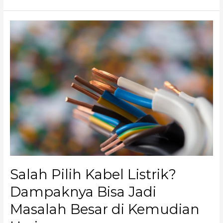
Salah
Pilih
Kabel
Listrik?
Dampaknya
Bisa
Jadi
Masalah
Besar
di
Kemudian
Hari
Salah Pilih Kabel Listrik?
Dampaknya Bisa Jadi
Masalah Besar di Kemudian