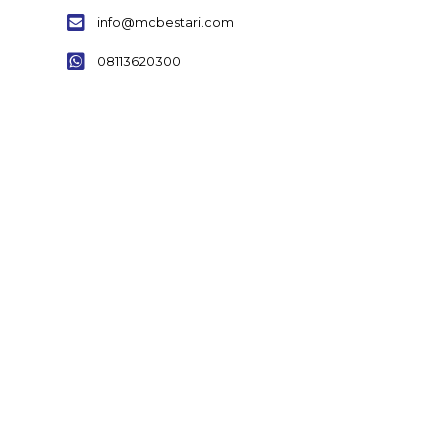
info@mcbestari.com
08113620300