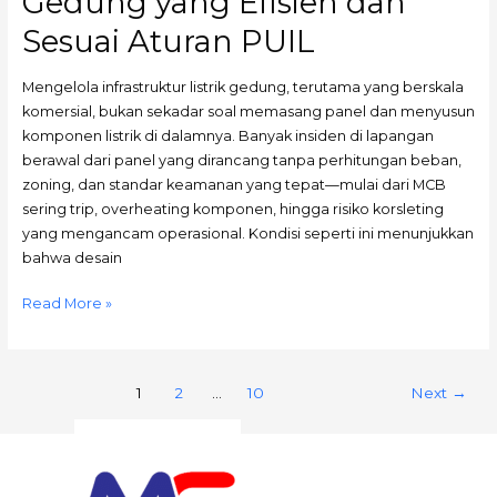
Gedung yang Efisien dan
Sesuai Aturan PUIL
Mengelola infrastruktur listrik gedung, terutama yang berskala
komersial, bukan sekadar soal memasang panel dan menyusun
komponen listrik di dalamnya. Banyak insiden di lapangan
berawal dari panel yang dirancang tanpa perhitungan beban,
zoning, dan standar keamanan yang tepat—mulai dari MCB
sering trip, overheating komponen, hingga risiko korsleting
yang mengancam operasional. Kondisi seperti ini menunjukkan
bahwa desain
Read More »
1
2
…
10
Next
→