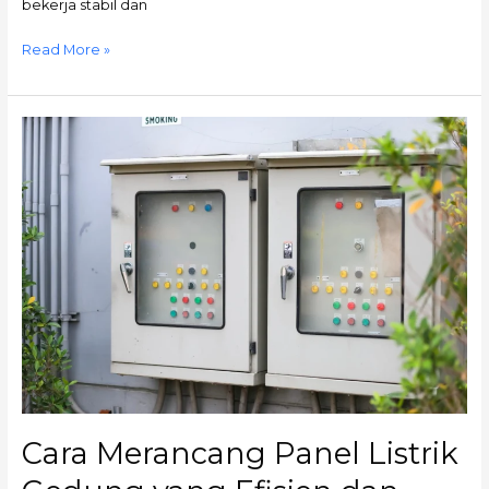
bekerja stabil dan
Read More »
Cara
Merancang
Panel
Listrik
Gedung
yang
Efisien
dan
Sesuai
Aturan
PUIL
Cara Merancang Panel Listrik