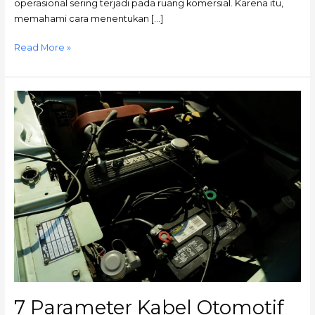
operasional sering terjadi pada ruang komersial. Karena itu,
memahami cara menentukan […]
Read More »
7
Parameter
Kabel
Otomotif
untuk
Kendaraan
Listrik
dan
Hybrid
7 Parameter Kabel Otomotif