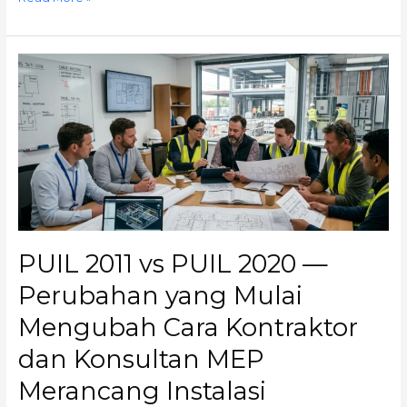
PUIL
2011
vs
PUIL
2020
—
Perubahan
yang
Mulai
Mengubah
PUIL 2011 vs PUIL 2020 —
Cara
Kontraktor
Perubahan yang Mulai
dan
Mengubah Cara Kontraktor
Konsultan
MEP
dan Konsultan MEP
Merancang
Instalasi
Merancang Instalasi