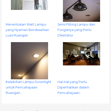
Menentukan Watt Lampu
Jenis Fitting Lampu dan
yang Nyaman Berdasarkan
Fungsinya yang Perlu
Luas Ruangan
Diketahui
Kelebihan Lampu Downlight
Hal-Hal yang Perlu
untuk Pencahayaan
Diperhatikan dalam
Ruangan…
Pencahayaan…