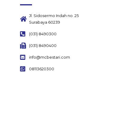
Jl. Sidosermo Indah no. 25
Surabaya 60239
(031) 8490300
(031) 8490400
info@mcbestari.com
08113620300