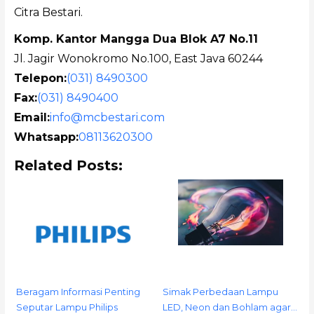
Citra Bestari.
Komp. Kantor Mangga Dua Blok A7 No.11
Jl. Jagir Wonokromo No.100, East Java 60244
Telepon:
(031) 8490300
Fax:
(031) 8490400
Email:
info@mcbestari.com
Whatsapp:
08113620300
Related Posts:
Beragam Informasi Penting
Simak Perbedaan Lampu
Seputar Lampu Philips
LED, Neon dan Bohlam agar…