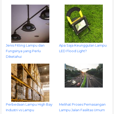
Jenis Fitting Lampu dan
Apa Saja Keunggulan Lampu
Fungsinya yang Perlu
LED Flood Light?
Diketahui
Perbedaan Lampu High Bay
Melihat Proses Pemasangan
Industri vs Lampu
Lampu Jalan Fasilitas Umum