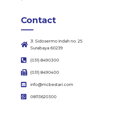
Contact
Jl. Sidosermo Indah no. 25
Surabaya 60239
(031) 8490300
(031) 8490400
info@mcbestari.com
08113620300