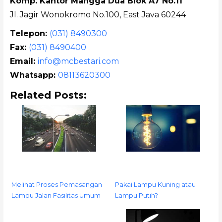
Komp. Kantor Mangga Dua Blok A7 No.11
Jl. Jagir Wonokromo No.100, East Java 60244
Telepon:
(031) 8490300
Fax:
(031) 8490400
Email:
info@mcbestari.com
Whatsapp:
08113620300
Related Posts:
Melihat Proses Pemasangan
Pakai Lampu Kuning atau
Lampu Jalan Fasilitas Umum
Lampu Putih?