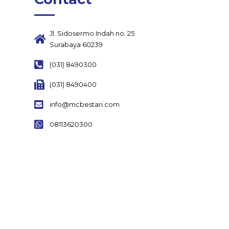
Jl. Sidosermo Indah no. 25
Surabaya 60239
(031) 8490300
(031) 8490400
info@mcbestari.com
08113620300