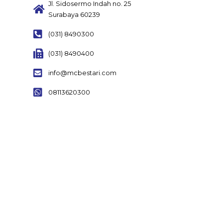
Jl. Sidosermo Indah no. 25
Surabaya 60239
(031) 8490300
(031) 8490400
info@mcbestari.com
08113620300