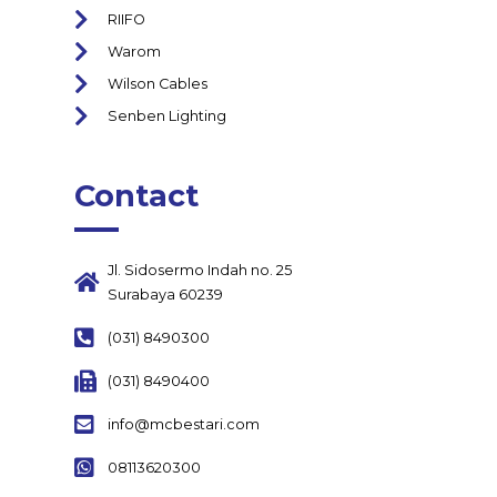
RIIFO
Warom
Wilson Cables
Senben Lighting
Contact
Jl. Sidosermo Indah no. 25
Surabaya 60239
(031) 8490300
(031) 8490400
info@mcbestari.com
08113620300