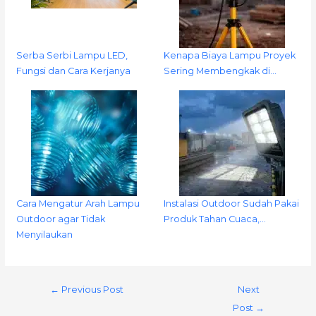
Serba Serbi Lampu LED,
Kenapa Biaya Lampu Proyek
Fungsi dan Cara Kerjanya
Sering Membengkak di…
Cara Mengatur Arah Lampu
Instalasi Outdoor Sudah Pakai
Outdoor agar Tidak
Produk Tahan Cuaca,…
Menyilaukan
←
Previous Post
Next
Post
→