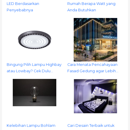
LED Berdasarkan
Rumah Berapa Watt yang
Penyebabnya
Anda Butuhkan
Bingung Pilih Lampu Highbay
Cara Menata Pencahayaan
atau Lowbay? Cek Dulu…
Fasad Gedung agar Lebih…
Kelebihan Lampu Bohlam
Cari Desain Terbaik untuk