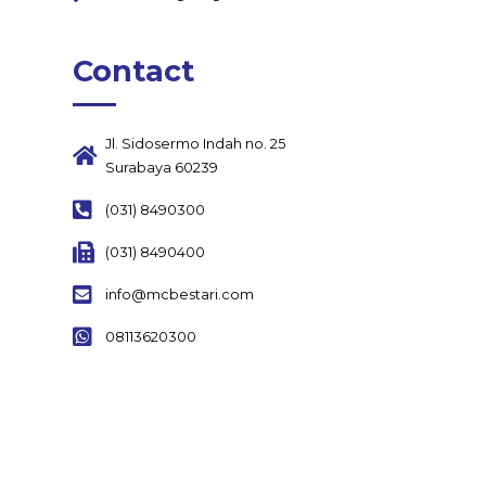
Contact
Jl. Sidosermo Indah no. 25
Surabaya 60239
(031) 8490300
(031) 8490400
info@mcbestari.com
08113620300