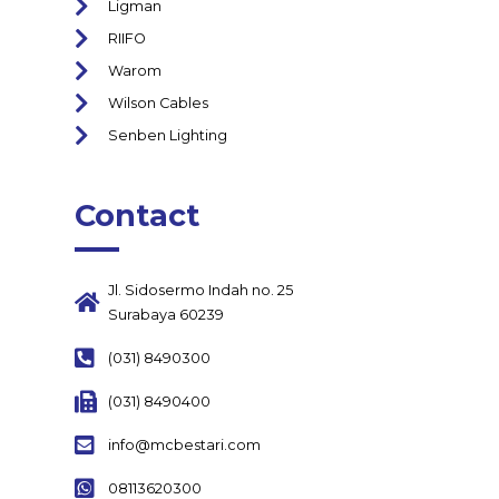
Ligman
RIIFO
Warom
Wilson Cables
Senben Lighting
Contact
Jl. Sidosermo Indah no. 25
Surabaya 60239
(031) 8490300
(031) 8490400
info@mcbestari.com
08113620300