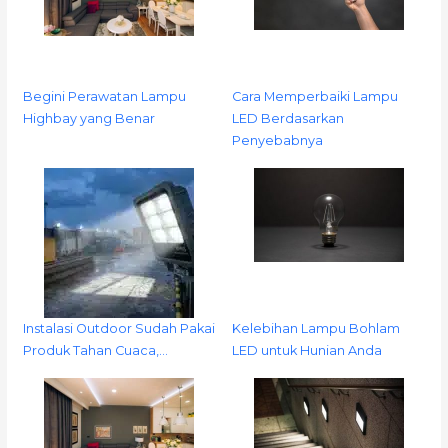
Begini Perawatan Lampu
Cara Memperbaiki Lampu
Highbay yang Benar
LED Berdasarkan
Penyebabnya
Instalasi Outdoor Sudah Pakai
Kelebihan Lampu Bohlam
Produk Tahan Cuaca,…
LED untuk Hunian Anda