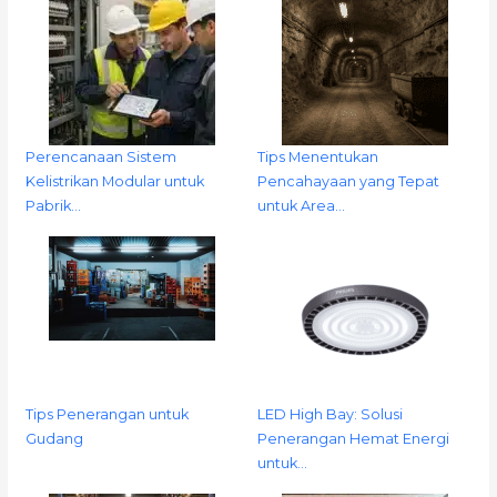
Perencanaan Sistem
Tips Menentukan
Kelistrikan Modular untuk
Pencahayaan yang Tepat
Pabrik…
untuk Area…
Tips Penerangan untuk
LED High Bay: Solusi
Gudang
Penerangan Hemat Energi
untuk…