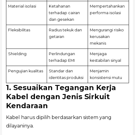
Material isolasi
Ketahanan
Mempertahankan
terhadap cairan
performa isolasi
dan gesekan
Fleksibilitas
Radius tekuk dan
Mengurangi risiko
getaran
kerusakan
mekanis
Shielding
Perlindungan
Menjaga
terhadap EMI
kestabilan sinyal
Pengujian kualitas
Standar dan
Menjamin
identitas produksi
konsistensi mutu
1. Sesuaikan Tegangan Kerja
Kabel dengan Jenis Sirkuit
Kendaraan
Kabel harus dipilih berdasarkan sistem yang
dilayaninya.