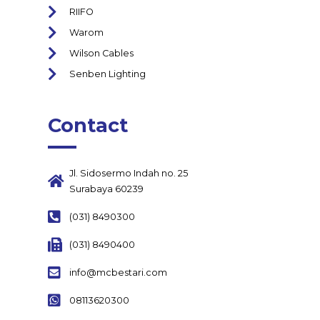
RIIFO
Warom
Wilson Cables
Senben Lighting
Contact
Jl. Sidosermo Indah no. 25
Surabaya 60239
(031) 8490300
(031) 8490400
info@mcbestari.com
08113620300