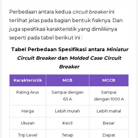
Perbedaan antara kedua
circuit breaker
ini
terlihat jelas pada bagian bentuk fisiknya. Dan
juga spesifikasi karakteristik yang dimilikinya
seperti pada tabel berikut ini :
Tabel Perbedaan Spesifikasi antara
Miniatur
Circuit Breaker
dan
Molded Case Circuit
Breaker
Karakteristik
MCB
MCCB
Rating Arus
Sampai dengan
Sampai
63 A
dengan 1000 A
Harga
Lebih murah
Lebih mahal
Ukuran
Kecil
Besar
Trip Level
Tetap
Dapat