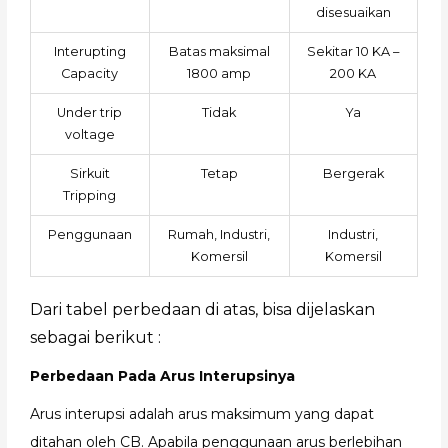
disesuaikan
Interupting
Batas maksimal
Sekitar 10 KA –
Capacity
1800 amp
200 KA
Under trip
Tidak
Ya
voltage
Sirkuit
Tetap
Bergerak
Tripping
Penggunaan
Rumah, Industri,
Industri,
Komersil
Komersil
Dari tabel perbedaan di atas, bisa dijelaskan
sebagai berikut :
Perbedaan Pada Arus Interupsinya
Arus interupsi adalah arus maksimum yang dapat
ditahan oleh CB. Apabila penggunaan arus berlebihan