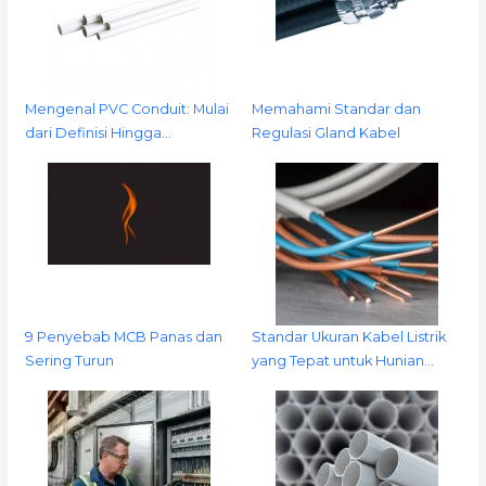
Mengenal PVC Conduit: Mulai
Memahami Standar dan
dari Definisi Hingga…
Regulasi Gland Kabel
9 Penyebab MCB Panas dan
Standar Ukuran Kabel Listrik
Sering Turun
yang Tepat untuk Hunian…