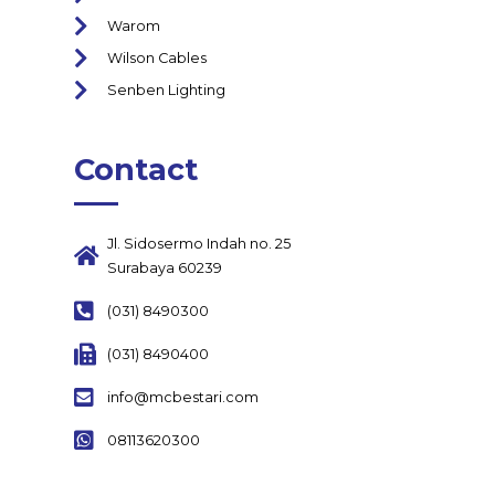
Warom
Wilson Cables
Senben Lighting
Contact
Jl. Sidosermo Indah no. 25
Surabaya 60239
(031) 8490300
(031) 8490400
info@mcbestari.com
08113620300