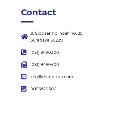
Contact
Jl. Sidosermo Indah no. 25
Surabaya 60239
(031) 8490300
(031) 8490400
info@mcbestari.com
08113620300