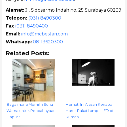
Alamat:
Jl. Sidosermo Indah no. 25 Surabaya 60239
Telepon:
(031) 8490300
Fax
(031) 8490400
Email:
info@mcbestari.com
Whatsapp:
08113620300
Related Posts:
Bagaimana Memilih Suhu
Hemat! Ini Alasan Kenapa
Warna untuk Pencahayaan
Harus Pakai Lampu LED di
Dapur?
Rumah