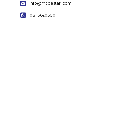
info@mcbestari.com
08113620300