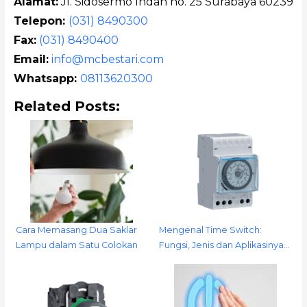
Alamat:
Jl. Sidosermo Indah no. 25 Surabaya 60239
Telepon:
(031) 8490300
Fax:
(031) 8490400
Email:
info@mcbestari.com
Whatsapp:
08113620300
Related Posts:
Cara Memasang Dua Saklar
Mengenal Time Switch:
Lampu dalam Satu Colokan
Fungsi, Jenis dan Aplikasinya…