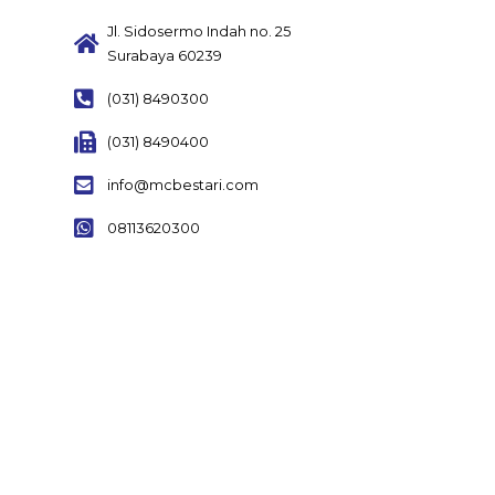
Jl. Sidosermo Indah no. 25
Surabaya 60239
(031) 8490300
(031) 8490400
info@mcbestari.com
08113620300