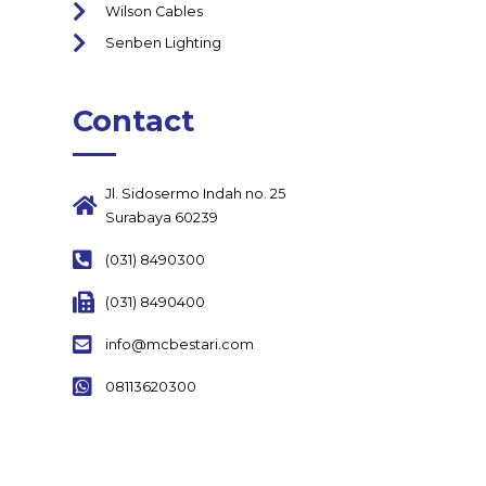
Wilson Cables
Senben Lighting
Contact
Jl. Sidosermo Indah no. 25
Surabaya 60239
(031) 8490300
(031) 8490400
info@mcbestari.com
08113620300