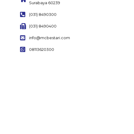
Surabaya 60239
(031) 8490300
(031) 8490400
info@mcbestari.com
08113620300