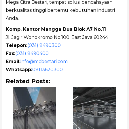
Mega Citra Bestari, tempat solusi pencahayaan
berkualitas tinggi bertemu kebutuhan industri
Anda.
Komp. Kantor Mangga Dua Blok A7 No.11
Jl. Jagir Wonokromo No.100, East Java 60244
Telepon:
(031) 8490300
Fax:
(031) 8490400
Email:
info@mcbestari.com
Whatsapp:
08113620300
Related Posts: