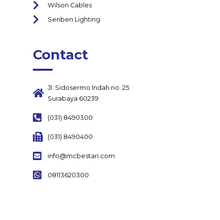
Wilson Cables
Senben Lighting
Contact
Jl. Sidosermo Indah no. 25
Surabaya 60239
(031) 8490300
(031) 8490400
info@mcbestari.com
08113620300