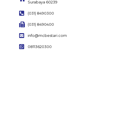
Surabaya 60239
(031) 8490300
(031) 8490400
info@mcbestari.com
08113620300